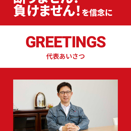
負けません！
を信念に
GREETINGS
代表あいさつ