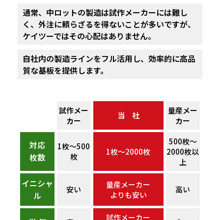
通常、中ロットの製造は試作メーカーには難し
く、外注に頼らざる
を得ないことが多いですが、
ケイツーではその心配はありません。
自社内の製造ラインをフル活用し、効率的に高品
質な基板を提供します。
試作メー
量産メー
当 社
カー
カー
500枚～
対応
1枚～500
1枚～2000枚
2000枚以
枚数
枚
上
イニシャ
量産メーカー
安い
高い
ル
よりも安い
試作メーカー