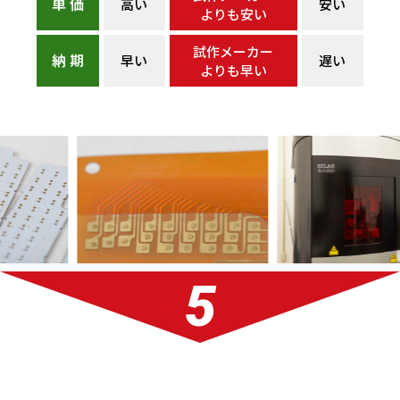
単 価
高い
安い
よりも安い
試作メーカー
納 期
早い
遅い
よりも早い
5