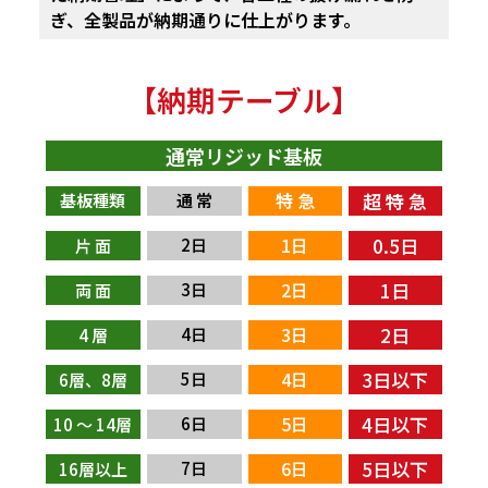
ぎ、全製品が納期通りに仕上がります。
【納期テーブル】
通常リジッド基板
特 急
超 特 急
基板種類
通 常
1日
0.5日
2日
片 面
2日
1日
3日
両 面
3日
2日
4日
4 層
4日
3日以下
5日
6層、8層
5日
4日以下
6日
10 〜 14層
6日
5日以下
7日
16層以上